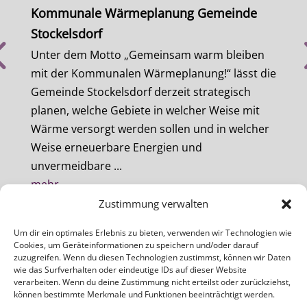
Kommunale Wärmeplanung Gemeinde
Kom
Stockelsdorf
Sch
beit
Unter dem Motto „Gemeinsam warm bleiben
Im M
haft
mit der Kommunalen Wärmeplanung!“ lässt die
Wärm
llt,
Gemeinde Stockelsdorf derzeit strategisch
besch
planen, welche Gebiete in welcher Weise mit
Wärm
Wärme versorgt werden sollen und in welcher
Alte
Weise erneuerbare Energien und
wurd
unvermeidbare ...
Poten
mehr
meh
Zustimmung verwalten
Um dir ein optimales Erlebnis zu bieten, verwenden wir Technologien wie
Cookies, um Geräteinformationen zu speichern und/oder darauf
zuzugreifen. Wenn du diesen Technologien zustimmst, können wir Daten
wie das Surfverhalten oder eindeutige IDs auf dieser Website
verarbeiten. Wenn du deine Zustimmung nicht erteilst oder zurückziehst,
ZEBAU GMBH
können bestimmte Merkmale und Funktionen beeinträchtigt werden.