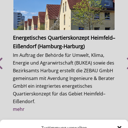
Energetisches Quartierskonzept Heimfeld–
Ener
Eißendorf (Hamburg-Harburg)
Süd
Im Auftrag der Behörde für Umwelt, Klima,
Im A
Energie und Agrarwirtschaft (BUKEA) sowie des
Ener
Bezirksamts Harburg erstellt die ZEBAU GmbH
Bezi
gemeinsam mit Averdung Ingenieure & Berater
geme
GmbH ein integriertes energetisches
GmbH
Quartierskonzept für das Gebiet Heimfeld–
Quar
Eißendorf.
Süd.
mehr
meh
Zustimmung verwalten