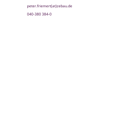
peter.friemert(at)zebau.de
040-380 384-0