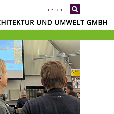

de
|
en
RCHITEKTUR UND UMWELT GMBH