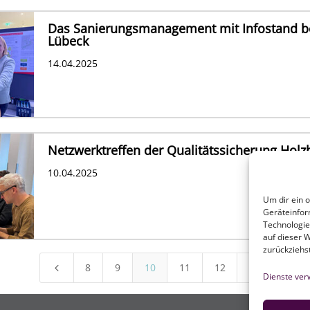
Das Sanierungsmanagement mit Infostand 
Lübeck
14.04.2025
Netzwerktreffen der Qualitätssicherung Holz
10.04.2025
Um dir ein 
Geräteinfor
Technologie
auf dieser 
zurückziehs
8
9
10
11
12
4
5
Dienste ver