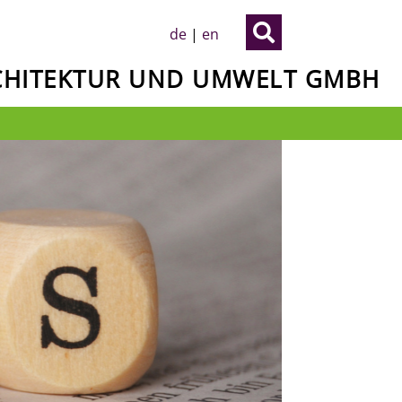

de
|
en
RCHITEKTUR UND UMWELT GMBH