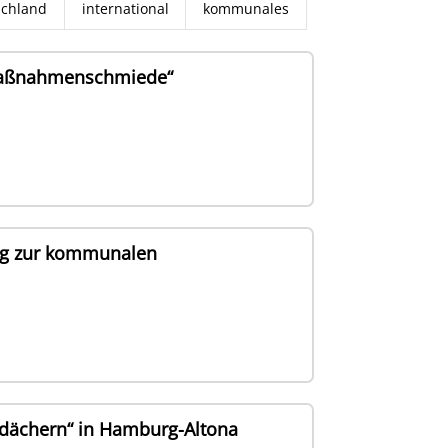
schland
international
kommunales
„Maßnahmenschmiede“
tung zur kommunalen
edächern“ in Hamburg-Altona