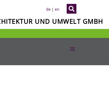

de
|
en
RCHITEKTUR UND UMWELT GMBH