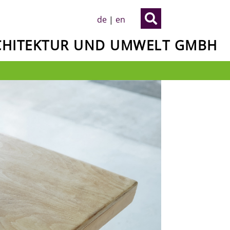

de
|
en
RCHITEKTUR UND UMWELT GMBH