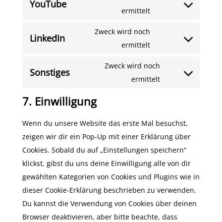
YouTube
service
Consent
ermittelt
google-
to
maps
Zweck wird noch
LinkedIn
service
Consent
ermittelt
youtube
to
Zweck wird noch
Sonstiges
service
Consent
ermittelt
linkedin
to
7. Einwilligung
service
sonstiges
Wenn du unsere Website das erste Mal besuchst,
zeigen wir dir ein Pop-Up mit einer Erklärung über
Cookies. Sobald du auf „Einstellungen speichern“
klickst, gibst du uns deine Einwilligung alle von dir
gewählten Kategorien von Cookies und Plugins wie in
dieser Cookie-Erklärung beschrieben zu verwenden.
Du kannst die Verwendung von Cookies über deinen
Browser deaktivieren, aber bitte beachte, dass