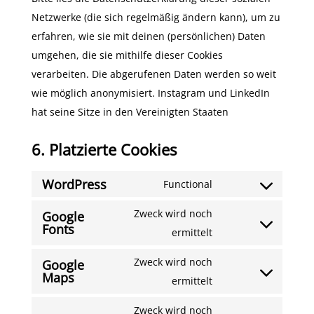
Netzwerke (die sich regelmäßig ändern kann), um zu
erfahren, wie sie mit deinen (persönlichen) Daten
umgehen, die sie mithilfe dieser Cookies
verarbeiten. Die abgerufenen Daten werden so weit
wie möglich anonymisiert. Instagram und LinkedIn
hat seine Sitze in den Vereinigten Staaten
6. Platzierte Cookies
WordPress
Functional
Consent
to
Zweck wird noch
Google
Fonts
service
Consent
ermittelt
wordpress
to
Zweck wird noch
Google
service
Maps
Consent
ermittelt
google-
to
fonts
Zweck wird noch