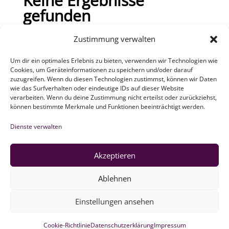
Keine Ergebnisse
gefunden
Die angefragte Seite konnte nicht gefunden
Zustimmung verwalten
werden. Verfeinern Sie Ihre Suche oder
Um dir ein optimales Erlebnis zu bieten, verwenden wir Technologien wie
verwenden Sie die Navigation oben, um den
Cookies, um Geräteinformationen zu speichern und/oder darauf
Beitrag zu finden.
zuzugreifen. Wenn du diesen Technologien zustimmst, können wir Daten
wie das Surfverhalten oder eindeutige IDs auf dieser Website
ZEBAU GMBH
verarbeiten. Wenn du deine Zustimmung nicht erteilst oder zurückziehst,
können bestimmte Merkmale und Funktionen beeinträchtigt werden.
Newsletter
Dienste verwalten
Folgen
Folgen
Akzeptieren
Folgen
Ablehnen
Datenschutz
Impressum
Einstellungen ansehen
Widerruf
Presse
Cookie-Richtlinie
Datenschutzerklärung
Impressum