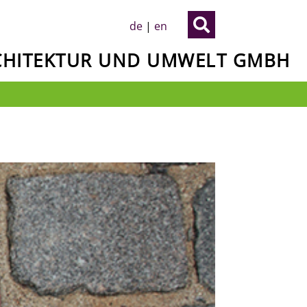

de
|
en
RCHITEKTUR UND UMWELT GMBH