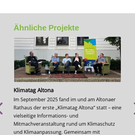
Ähnliche Projekte
Klimatag Altona
Bill
Im September 2025 fand im und am Altonaer
Im P
Rathaus der erste „Klimatag Altona“ statt – eine
Früh
vielseitige Informations- und
die 
Mitmachveranstaltung rund um Klimaschutz
Extr
und Klimaanpassung. Gemeinsam mit
Wärm