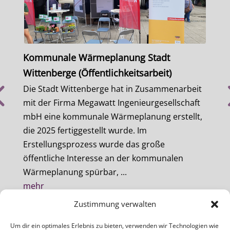
Kommunale Wärmeplanung Stadt
Kom
Wittenberge (Öffentlichkeitsarbeit)
Stoc
Die Stadt Wittenberge hat in Zusammenarbeit
Unte
mit der Firma Megawatt Ingenieurgesellschaft
mit 
mbH eine kommunale Wärmeplanung erstellt,
Geme
die 2025 fertiggestellt wurde. Im
plan
Erstellungsprozess wurde das große
Wärm
öffentliche Interesse an der kommunalen
Weis
Wärmeplanung spürbar, ...
unve
mehr
meh
Zustimmung verwalten
Um dir ein optimales Erlebnis zu bieten, verwenden wir Technologien wie