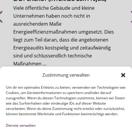
Viele öffentliche Gebäude und kleine
COOL
Unternehmen haben noch nicht in
öffe
ausreichendem Maße
Bild
Energieeffizienzmaßnahmen umgesetzt. Dies
vers
liegt zum Teil daran, dass die angebotenen
Geme
Energieaudits kostspielig und zeitaufwändig
inno
sind und schlussendlich technische
Stadt
Maßnahmen ...
meh
mehr
Zustimmung verwalten
Um dir ein optimales Erlebnis zu bieten, verwenden wir Technologien wie
Cookies, um Geräteinformationen zu speichern und/oder darauf
zuzugreifen. Wenn du diesen Technologien zustimmst, können wir Daten
wie das Surfverhalten oder eindeutige IDs auf dieser Website
verarbeiten. Wenn du deine Zustimmung nicht erteilst oder zurückziehst,
ZEBAU GMBH
können bestimmte Merkmale und Funktionen beeinträchtigt werden.
Dienste verwalten
Newsletter