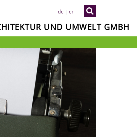

de
|
en
RCHITEKTUR UND UMWELT GMBH