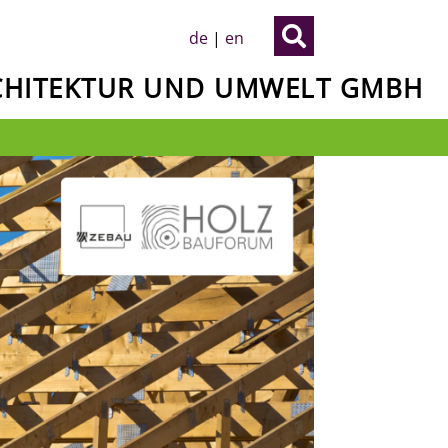

de
|
en
RCHITEKTUR UND UMWELT GMBH